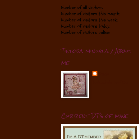
Number of all visitors
Number of visitors this month:
Number of visitors this week:
Number of visitors today:
Number of visitors online:
Tietoja minusta / About
me
Sande
Tarkastele profiilia
Current DT's of mine