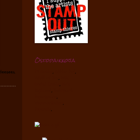
Ostopaikkoja
PY Hobby
,
Glitter Pot
,
teeseen.
Whiff of Joy
,
Wild
Orchid Crafts
,
Mo's
Digikuvat
,
Taitopuoti
Paperinauha
,
Klemmarikellari
,
Paperella
,