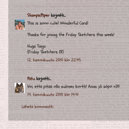
Stampin'Piper
kirjoitti...
This is sooo cute! Wonderful Card!
Thanks for joining the Friday Sketchers this week!
Hugs Tanja
(Friday Sketchers DT)
12. tammikuuta 2010 klo 22.45
Piitu
kirjoitti...
Voi, että pitää olla sulonen kortti! Aivan yli söpö =)!!!
14. tammikuuta 2010 klo 14.41
Lähetä kommentti