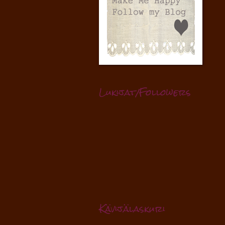
Lukijat/Followers
Kävijälaskuri