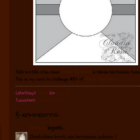
Tällä kortilla otan osaa
Friday Sketchers
in tämän kertaiseen haas
This is my card to challenge #84 of
Friday Sketchers
.
Lähettänyt
Sande
klo
15.21.00
Tunnisteet:
Friday Sketchers
5 kommenttia:
Merkkari
kirjoitti...
Ihastuttava kortti, siis kerrassaan suloinen :)