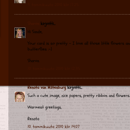
9. tammikuuta 2010 klo 17.25
Sharon
kirjoitti...
Hi Sande,
Your card is so pretty - I love all those little flowers an
butterflies :-)
Sharon
10. tammikuuta 2010 klo 12.35
Renata van Miltenburg
kirjoitti...
Such a cute image, nice papers, pretty ribbon and flowers.
Warmest greetings,
Renata
10. tammikuuta 2010 klo 14.07