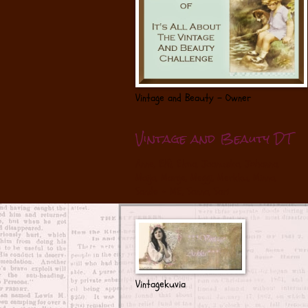
Vintage and Beauty - Owner
Vintage and Beauty DT
Anne
, Elfi
, Elma
, Jaanuska
, Johanna
,
Maija
, Marge
, Meggi
, Merkku
, Minna
,
Sande - ME
, Sanna
, Sari
Vintagekuvia